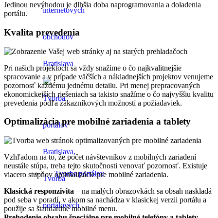
Jedinou nevýhodou je dlhšia doba naprogramovania a doladenia
portálu.
Kvalita prevedenia
Pri našich projektoch sa vždy snažíme o čo najkvalitnejšie
spracovanie a v prípade väčších a nákladnejších projektov venujeme
pozornosť každému jednému detailu. Pri menej prepracovaných
ekonomickejších riešeniach sa takisto snažíme o čo najvyššiu kvalitu
prevedenia podľa zákazníkových možností a požiadaviek.
Optimalizácia pre mobilné zariadenia a tablety
Vzhľadom na to, že počet návštevníkov z mobilných zariadení
neustále stúpa, treba tejto skutočnosti venovať pozornosť. Existuje
Tvorba portálov
viacero stupňov optimalizácie pre mobilné zariadenia.
Klasická responzivita
– na malých obrazovkách sa obsah naskladá
pod seba v poradí, v akom sa nachádza v klasickej verzii portálu a
použije sa štandardné mobilné menu.
Prehodenie obsahu špeciálne pre mobilné telefóny a tablety
–