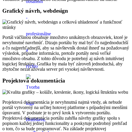
Grafický návrh, webdesign
Portál väčšinou obsahuje množstvo unikátnych obrazoviek, ktoré je
nevyhnutné navrhnúť. Dizajn portálu by mal byť čo najjednoduchší
a čo najprehľadnejší, aby sa návštevník dostal ihneď na požadovaný
výsledok, prípadne informáciu, pretože portály nesú veľké
množstvo obsahu. Z tohto dôvodu je potrebný aj návrh intuitívnej
logickej štruktúry. Grafika by mala byť zároveň jednoduchá, aby
zbytočne nezaťažovala server pri vysokej návštevnosti.
Projektová dokumentácia
Projektová dokumentácia je nevyhnutná najmä vtedy, ak nebude
portál vytvorený na určitej hotovej platforme s prípadnými menšími
úpravami. V podstate je to prvý krok k vytvoreniu portálu.
Projektová dokumentácia portálu zahŕňa návrhy grafiky spolu s
popisom každej jednej funkcionality a poskytuje podrobný prehľad
o tom, čo sa bude programovať. Na základe projektovej