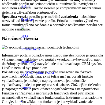
návštevník portálu má jednoduchšiu a intuitívnejšiu navigáciu na
mobilnom zariadení. Takéto riešenie je kompromisom medzi cenou
riešenia a užívateľskou prístupnosťou.
Špeciálna verzia portálu pre mobilné zariadenia
– absolútne
nezávislá od klasickej verzie portálu. Prináša to mnoho výhod vo
forme intuitívnejšieho ovládania a orientácie návštevníka portálu cez
mobilné zariadenie.
Náročnosť riešenia
Informačný portál s odhadovanou nižšou návštevnosťou je spravidla
výrazne menej nákladný ako portál s vysokou návštevnosťou, napr.
dražobný systém, ktorý navyše bude obsahovať napr. CRM systém,
i keď to nemusí byť pravidlom.
Požiadavky na funkcionalitu je možné realizovať na rôznych
SEO optimalizácia
úrovniach náročnosti, napr. ak si želáte mať na portáli funkciu
vyhľadávania, je možné ju naprogramovať jednoduchšie –
vyhľadávaný bude len presný text v databáze. Zložitejším riešením
je naprogramovanie prediktívneho vyhľadávania s kategorizáciou.
Funkcia vyhľadávania nepresných frázových zhôd patrí medzi
najnáročnejšie vyhľadávacie funkcionality. Extrémnym prípadom je
Google, ktorého základnou funkciou je iba vyhľadávanie, ale