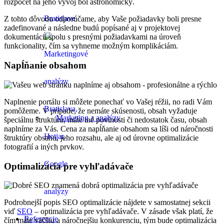
rozpočet na jeho vývoj bol astronomický.
Z tohto dôvodu odporúčame, aby Vaše požiadavky boli presne
zadefinované a následne budú popísané aj v projektovej
dokumentácií spolu s presnými požiadavkami na úroveň
funkcionality, čím sa vyhneme možným komplikáciám.
Napĺňanie obsahom
Naplnenie portálu si môžete ponechať vo Vašej réžii, no radi Vám
pomôžeme. V prípade, že nemáte skúsenosti, obsah vyžaduje
Marketing a analýzy
špeciálnu štruktúru, máte iné povinosti či nedostatok času, obsah
naplníme za Vás. Cena za napĺňanie obsahom sa líši od náročnosti
štruktúry obsahu, jeho rozsahu, ale aj od úrovne optimalizácie
fotografií a iných prvkov.
Optimalizácia pre vyhľadávače
Podrobnejší popis SEO optimalizácie nájdete v samostatnej sekcii
viď
SEO
– optimalizácia pre vyhľadávače. V zásade však platí, že
Referencie
čím máte väčšiu a náročnejšiu konkurenciu, tým bude optimalizácia