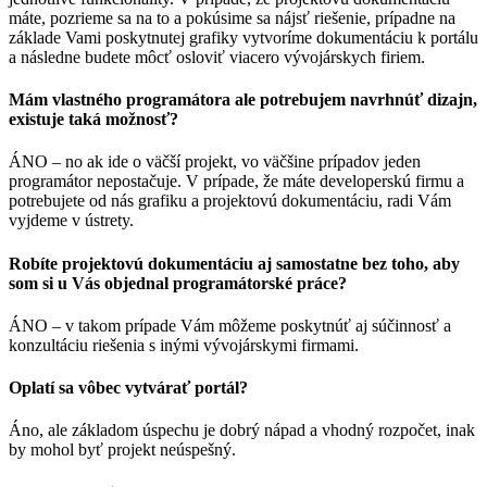
máte, pozrieme sa na to a pokúsime sa nájsť riešenie, prípadne na
základe Vami poskytnutej grafiky vytvoríme dokumentáciu k portálu
a následne budete môcť osloviť viacero vývojárskych firiem.
Mám vlastného programátora ale potrebujem navrhnúť dizajn,
existuje taká možnosť?
ÁNO – no ak ide o väčší projekt, vo väčšine prípadov jeden
programátor nepostačuje. V prípade, že máte developerskú firmu a
potrebujete od nás grafiku a projektovú dokumentáciu, radi Vám
vyjdeme v ústrety.
Robíte projektovú dokumentáciu aj samostatne bez toho, aby
som si u Vás objednal programátorské práce?
ÁNO – v takom prípade Vám môžeme poskytnúť aj súčinnosť a
konzultáciu riešenia s inými vývojárskymi firmami.
Oplatí sa vôbec vytvárať portál?
Áno, ale základom úspechu je dobrý nápad a vhodný rozpočet, inak
by mohol byť projekt neúspešný.