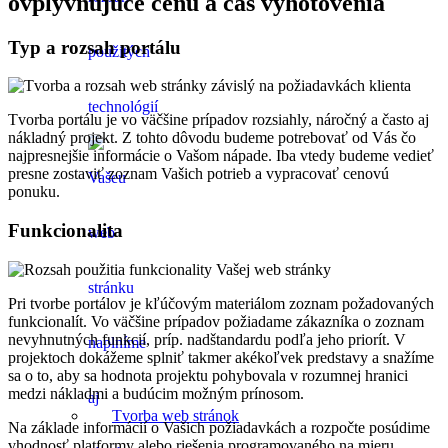
ovplyvňujúce cenu a čas vyhotovenia
Typ a rozsah portálu
Tvorba portálu je vo väčšine prípadov rozsiahly, náročný a často aj
nákladný projekt. Z tohto dôvodu budeme potrebovať od Vás čo
najpresnejšie informácie o Vašom nápade. Iba vtedy budeme vedieť
presne zostaviť zoznam Vašich potrieb a vypracovať cenovú
ponuku.
Funkcionalita
Pri tvorbe portálov je kľúčovým materiálom zoznam požadovaných
funkcionalít. Vo väčšine prípadov požiadame zákazníka o zoznam
nevyhnutných funkcií, príp. nadštandardu podľa jeho priorít. V
projektoch dokážeme splniť takmer akékoľvek predstavy a snažíme
sa o to, aby sa hodnota projektu pohybovala v rozumnej hranici
medzi nákladmi a budúcim možným prínosom.
Tvorba web stránok
Na základe informácií o Vašich požiadavkách a rozpočte posúdime
vhodnosť platformy alebo riešenia programovaného na mieru.