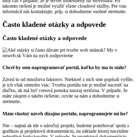
dlhý čas v prípade, že je server umiestnený na Slovensku. Pri
takomto riešení je možné využiť rôzne cloudové služby. Pre viac
informácií nás kontaktujte, príp. si dohodneme osobné stretnutie.
Často kladené otázky a odpovede
Často kladené otázky a odpovede
Chcel by som naprogramovať portál, koľko by ma to stálo?
Závisí to od množstva faktorov. Niektoré z nich sme popísali vyššie,
je ich však omnoho viac. Tvorbu portálu nie je možné naceniť na
diaľku, ak má byť cenová ponuka naozaj seriózna. V prípade, že
máte záujem o takéto riešenie, ozvite sa nám a dohodneme si
stretnutie.
Mám vlastný návrh dizajnu portálu, naprogramujete mi ho?
Nie – najmä ak ide o náročný projekt, budeme potrebovať spolu s
grafikou aj projektovú dokumentáciu, na základe ktorej naceníme
jednotlivé funkcionality. V prípade, že projektovú dokumentáciu