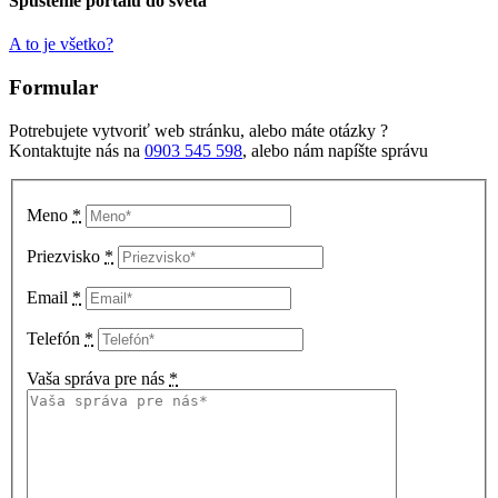
Spustenie portálu do sveta
A to je všetko?
Formular
Potrebujete vytvoriť web stránku, alebo máte otázky ?
Kontaktujte nás na
0903 545 598
, alebo nám napíšte správu
Meno
*
Priezvisko
*
Email
*
Telefón
*
Vaša správa pre nás
*