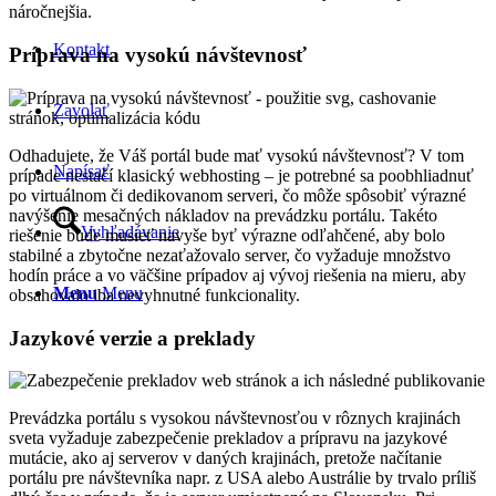
náročnejšia.
Kontakt
Príprava na vysokú návštevnosť
Zavolať
Odhadujete, že Váš portál bude mať vysokú návštevnosť? V tom
Napísať
prípade nestačí klasický webhosting – je potrebné sa poobhliadnuť
po virtuálnom či dedikovanom serveri, čo môže spôsobiť výrazné
navýšenie mesačných nákladov na prevádzku portálu. Takéto
Vyhľadávanie
riešenie bude musieť navyše byť výrazne odľahčené, aby bolo
stabilné a zbytočne nezaťažovalo server, čo vyžaduje množstvo
hodín práce a vo väčšine prípadov aj vývoj riešenia na mieru, aby
Menu
Menu
obsahovalo iba nevyhnutné funkcionality.
Jazykové verzie a preklady
Prevádzka portálu s vysokou návštevnosťou v rôznych krajinách
sveta vyžaduje zabezpečenie prekladov a prípravu na jazykové
mutácie, ako aj serverov v daných krajinách, pretože načítanie
portálu pre návštevníka napr. z USA alebo Austrálie by trvalo príliš