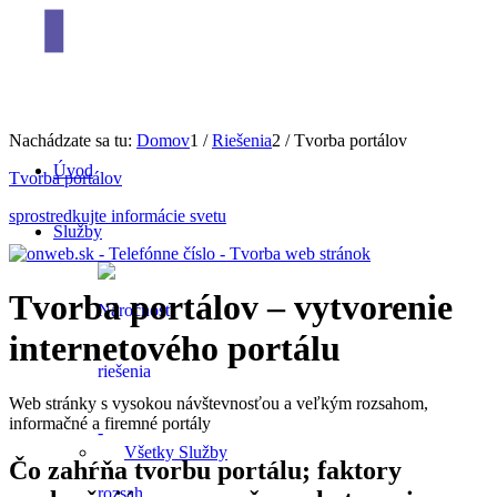
Nachádzate sa tu:
Domov
1
/
Riešenia
2
/
Tvorba portálov
Úvod
Tvorba portálov
sprostredkujte informácie svetu
Služby
Tvorba portálov – vytvorenie
internetového portálu
Web stránky s vysokou návštevnosťou a veľkým rozsahom,
informačné a firemné portály
Všetky Služby
Čo zahŕňa tvorbu portálu; faktory