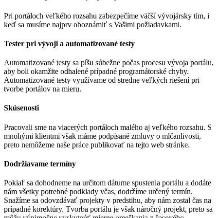
Pri portáloch veľkého rozsahu zabezpečíme väčší vývojársky tím, i
keď sa musíme najprv oboznámiť s Vašimi požiadavkami.
Tester pri vývoji a automatizované testy
Automatizované testy sa píšu súbežne počas procesu vývoja portálu,
aby boli okamžite odhalené prípadné programátorské chyby.
Automatizované testy využívame od stredne veľkých riešení pri
tvorbe portálov na mieru.
Skúsenosti
Pracovali sme na viacerých portáloch malého aj veľkého rozsahu. S
mnohými klientmi však máme podpísané zmluvy o mlčanlivosti,
preto nemôžeme naše práce publikovať na tejto web stránke.
Dodržiavame termíny
Pokiaľ sa dohodneme na určitom dátume spustenia portálu a dodáte
nám všetky potrebné podklady včas, dodržíme určený termín.
Snažíme sa odovzdávať projekty v predstihu, aby nám zostal čas na
prípadné korektúry. Tvorba portálu je však náročný projekt, preto sa
môžu výnimočne vyskytnúť mierne omeškania z časového