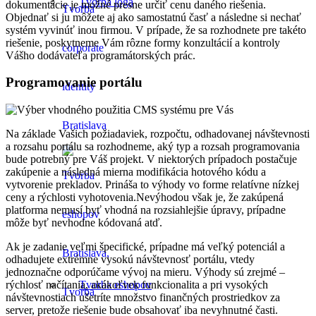
Tvorba loga
dokumentácie je možné presne určiť cenu daného riešenia.
Objednať si ju môžete aj ako samostatnú časť a následne si nechať
systém vyvinúť inou firmou. V prípade, že sa rozhodnete pre takéto
riešenie, poskytneme Vám rôzne formy konzultácií a kontroly
Vášho dodávateľa programátorských prác.
Programovanie portálu
Na základe Vašich požiadaviek, rozpočtu, odhadovanej návštevnosti
a rozsahu portálu sa rozhodneme, aký typ a rozsah programovania
bude potrebný pre Váš projekt. V niektorých prípadoch postačuje
zakúpenie a následná mierna modifikácia hotového kódu a
vytvorenie prekladov. Prináša to výhody vo forme relatívne nízkej
ceny a rýchlosti vyhotovenia.Nevýhodou však je, že zakúpená
platforma nemusí byť vhodná na rozsiahlejšie úpravy, prípadne
môže byť nevhodne kódovaná atď.
Ak je zadanie veľmi špecifické, prípadne má veľký potenciál a
odhadujete extrémne vysokú návštevnosť portálu, vtedy
jednoznačne odporúčame vývoj na mieru. Výhody sú zrejmé –
rýchlosť načítania, akákoľvek funkcionalita a pri vysokých
Tvorba eshopov
návštevnostiach ušetríte množstvo finančných prostriedkov za
server, pretože riešenie bude obsahovať iba nevyhnutné časti.